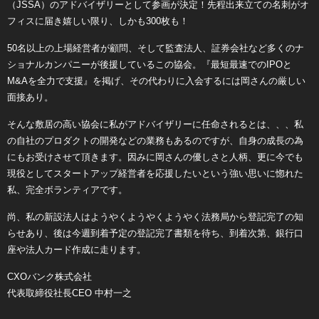
（JSSA）のアドバイザリーとして参画が決定！先程出来立ての名刺がオ
フィスに届き嬉しい限り、しかも300枚も！
50名以上の上場経営者が顧問、そして監査法人、証券会社など多くのナ
ショナルカンパニーが後援しているこの協会。『最短最速でのIPOと
M&Aを全力で支援』を掲げ、その代わりに入会するには岡さんの厳しい
面接あり。
そんな敷居の高い協会に私がアドバイザリーに任命されるとは、、、私
の自社のプロダクトの開発などの業務もあるのですが、自身の成長の為
にもお受けさせて頂きます。因みに岡さんの優しさと人柄、更に今でも
現役としてスタートアップ経営者を応援したいという強い思いに惚れた
私、完全ボランティアです。
尚、私の新設法人はようやくようやくようやく法務局から登記完了の知
らせあり、後は今週到着予定の登記完了書類を待ち、到着次第、銀行口
座や法人カード作成に走ります。
CXOバンク株式会社
代表取締役社長CEO 中村一之