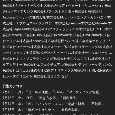
株式会社/パートナーサクセス株式会社/ディヴォートソリューション株式
会社/メディアリンク株式会社/ファストドクター株式会社/株式会社
Asobica/ラーナーズ株式会社/株式会社FCEトレーニング・カンパニー/株
式会社FCEプロセス&テクノロジー/株式会社LeanGo/株式会社MyRefer/株
式会社Legaseed/株式会社MTGプロフェッショナル/株式会社PRECS/株式
会社Retool/株式会社N2i/株式会社QuickWork/株式会社RevComm/株式会
社アッテル株式会社soeasy/株式会社顧問バンク/株式会社ネオキャリア/
株式会社コーナー/株式会社ネクスウェイ/株式会社コラーニング/株式会社
ネットショップ支援室/株式会社バリューワン/株式会社デジタルワークス/
株式会社ネットプロテクションズ/株式会社デジタルシフト/株式会社スキ
ルアカデミー/株式会社エフェクチュアル/株式会社デルタマーケティング/
株式会社コウェル/株式会社KSKアナリティクス/株式会社TIMERS/株式会
社シーズクリエイト/株式会社コミクス など
日別カテゴリー
7月12日（月）「セールス強化」「CRM」「マーケティング強化」
7月13日（火）「HR」「働き方改革」「福利厚生」
7月14日（水）「AI」「バックオフィス」「会計・財務」「不動産」
7月15日（木）「情報セキュリティ」「業務自動化」