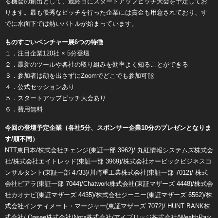
る機会の創出として、最終日にスタートアップピッチ大会を予定してお
ります。最も優秀なピッチを行った企業には賞金も用意されており、す
でに水面下では熱いバトルが始まっています。
ものすごいベンチャー展6つの特徴
１．注目企業120社 × 5分登壇
２．最新のツールや各社の取り組みを効率よく知ることができる
３．参加者は顔を出さずにZoomでどこでも参加可能
４．公式セッションあり
５．スタートアップピッチ大会あり
６．費用無料
今回の登壇予定企業（各社5分、スポンサー企業10分のプレゼンとなりま
す/順不同）
NTT東日本/株式会社チェンジ(東証一部 3962)/ 丸紅情報システムズ株式会
社/株式会社エイトレッド(東証一部 3969)/株式会社オービックビジネスコ
ンサルタント(東証一部 4733)/川崎重工業株式会社(東証一部 7012)/ 株式
会社ピアラ(東証一部 7044)/Chatwork株式会社(東証マザーズ 4448)/株式会
社カオナビ(東証マザーズ 4435)/株式会社ジーニー(東証マザーズ 6562)/株
式会社インティメート・マージャー(東証マザーズ 7072)/ HUNT BANK株
式会社/ Qasee株式会社/Nota株式会社/アイブリッジ株式会社/WealthPark