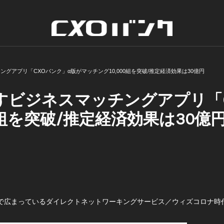
グアプリ「CXOバンク」α版がマッチング10,000組を突破/推定経済効果は30億円
すビジネスマッチングアプリ「C
0組を突破/推定経済効果は30億
ミで広まっているダイレクトネットワーキングサービス／ウィズコロナ時