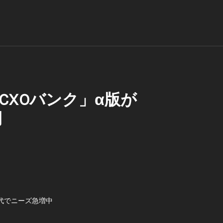
XOバンク」α版が
円
代でニーズ急増中