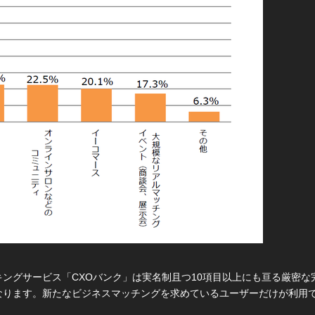
ングサービス「CXOバンク」は実名制且つ10項目以上にも亘る厳密
なります。新たなビジネスマッチングを求めているユーザーだけが利用